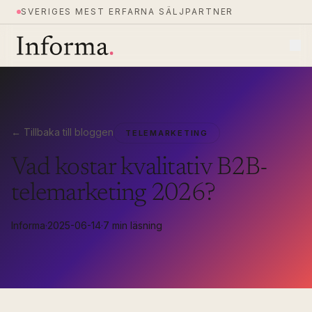
SVERIGES MEST ERFARNA SÄLJPARTNER
← Tillbaka till bloggen
TELEMARKETING
Vad kostar kvalitativ B2B-
telemarketing 2026?
Informa
·
2025-06-14
·
7 min läsning