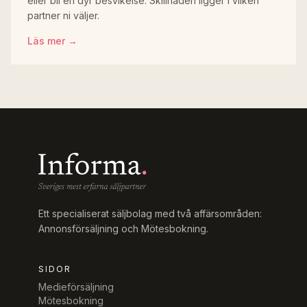
eller bli en dyr besvikelse. Skillnaden ligger i vilken
partner ni väljer.
Läs mer →
Ett specialiserat säljbolag med två affärsområden:
Annonsförsäljning och Mötesbokning.
SIDOR
Medieförsäljning
Mötesbokning