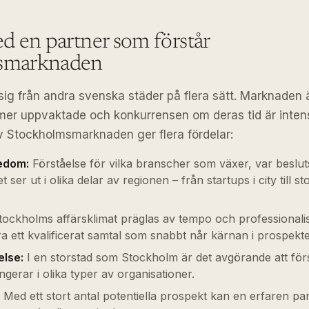
d en partner som förstår
smarknaden
sig från andra svenska städer på flera sätt. Marknaden ä
 mer uppvaktade och konkurrensen om deras tid är intens
 Stockholmsmarknaden ger flera fördelar:
edom:
Förståelse för vilka branscher som växer, var besluts
t ser ut i olika delar av regionen – från startups i city till s
ockholms affärsklimat präglas av tempo och professionali
a ett kvalificerat samtal som snabbt når kärnan i prospekt
else:
I en storstad som Stockholm är det avgörande att för
ngerar i olika typer av organisationer.
Med ett stort antal potentiella prospekt kan en erfaren pa