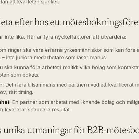
tan att kvaliteten sjunker.
leta efter hos ett mötesbokningsföre
r inte lika. Här är fyra nyckelfaktorer att utvärdera:
m ringer ska vara erfarna yrkesmänniskor som kan föra a
å – inte juniora medarbetare som läser manus.
 ska kunna följa arbetet i realtid: vilka bolag som kontakt
möten som bokats.
r:
Definiera tillsammans med partnern vad ett kvalificerat m
v, rätt timing.
het:
En partner som arbetat med liknande bolag och målg
h levererar snabbare resultat.
 unika utmaningar för B2B-mötesb