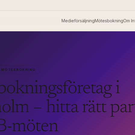
Medieförsäljning
Mötesbokning
Om In
MÖTESBOKNING
okningsföretag i
olm – hitta rätt par
2B-möten