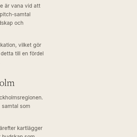
 är vana vid att
 pitch-samtal
udskap och
tion, vilket gör
etta till en fördel
.
holm
ockholmsregionen.
la samtal som
ärefter kartlägger
ett budskap som