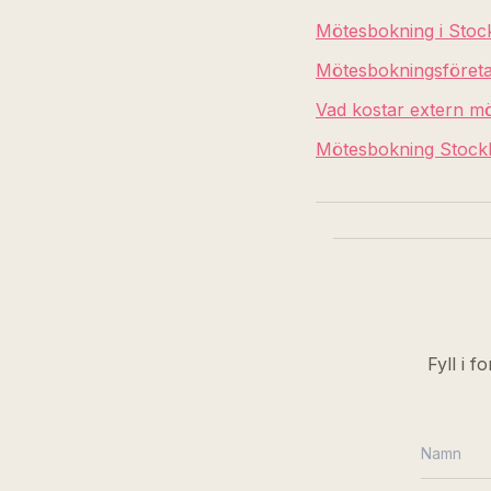
Mötesbokning i Stoc
Mötesbokningsföreta
Vad kostar extern m
Mötesbokning Stockh
Fyll i f