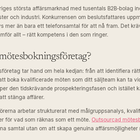
iges största affärsmarknad med tusentals B2B-bolag in
ster och industri. Konkurrensen om beslutsfattares up
s mer än bara ett telefonsamtal för att nå fram. Det krä
amför allt – rätt kompetens i den som ringer.
t mötesbokningsföretag?
öretag tar hand om hela kedjan: från att identifiera rät
l att boka kvalificerade möten som ditt säljteam kan ta v
ipper den tidskrävande prospekteringsfasen och istället 
att stänga affärer.
örerna arbetar strukturerat med målgruppsanalys, kvali
rier för vad som räknas som ett möte.
Outsourcad mötes
na samtal utan om att skapa genuina affärsmöjligheter 