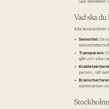
upp aktiviteten u
Vad ska du 
Alla leverantörer ä
Senioritet:
De so
beslutsfattarniv
Transparens:
Du
gått och vilka 
Kvalitetskriterie
person, rätt beho
Branscherfaren
startsträckan oc
Stockholms