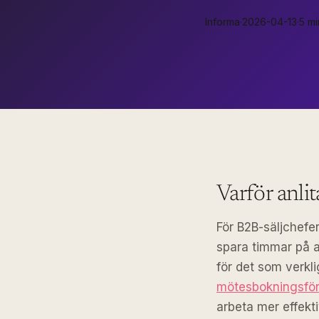
Informa
·
2026-04-13
·
5 mi
Varför anli
För B2B-säljchefer
spara timmar på a
för det som verkli
mötesbokningsför
arbeta mer effekti