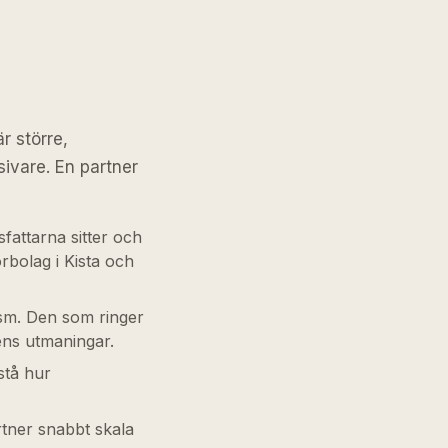
r större,
ivare. En partner
fattarna sitter och
torbolag i Kista och
sm. Den som ringer
ens utmaningar.
stå hur
rtner snabbt skala