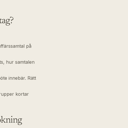
tag?
ffärssamtal på
ats, hur samtalen
öte innebär. Rätt
rupper kortar
okning