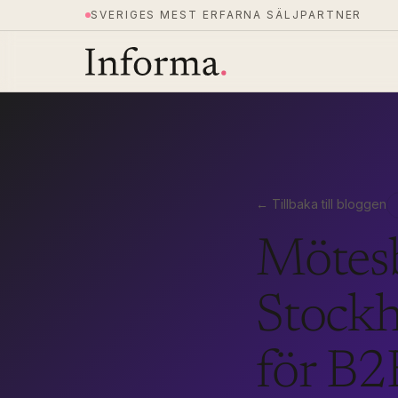
SVERIGES MEST ERFARNA SÄLJPARTNER
← Tillbaka till bloggen
Mötesb
Stockh
för B