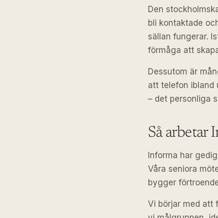
Den stockholmska 
bli kontaktade och
sällan fungerar. 
förmåga att skapa
Dessutom är mång
att telefon ibland
– det personliga s
Så arbetar
Informa har gedig
Våra seniora möte
bygger förtroende 
Vi börjar med att 
vi målgruppen, id