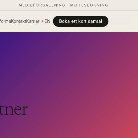
MEDIEFÖRSÄLJNING · MÖTESBOKNING
forma
Kontakt
Karriär
✦
EN
Boka ett kort samtal
tner