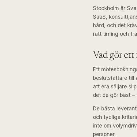
Stockholm är Sver
SaaS, konsulttjän
hård, och det kräv
rätt timing och fr
Vad gör et
Ett mötesbokningsf
beslutsfattare til
att era säljare sl
det de gör bäst – 
De bästa leverant
och tydliga krite
inte om volymdriv
personer.