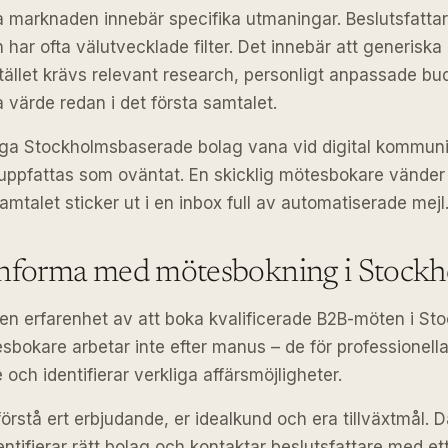
marknaden innebär specifika utmaningar. Beslutsfattare
 har ofta välutvecklade filter. Det innebär att generiska
Istället krävs relevant research, personligt anpassade b
 värde redan i det första samtalet.
a Stockholmsbaserade bolag vana vid digital kommunika
 uppfattas som oväntat. En skicklig mötesbokare vänder d
amtalet sticker ut i en inbox full av automatiserade mejl
 Informa med mötesbokning i Stock
en erfarenhet av att boka kvalificerade B2B-möten i St
sbokare arbetar inte efter manus – de för professionel
och identifierar verkliga affärsmöjligheter.
förstå ert erbjudande, er idealkund och era tillväxtmål. D
entifierar rätt bolag och kontaktar beslutsfattare med 