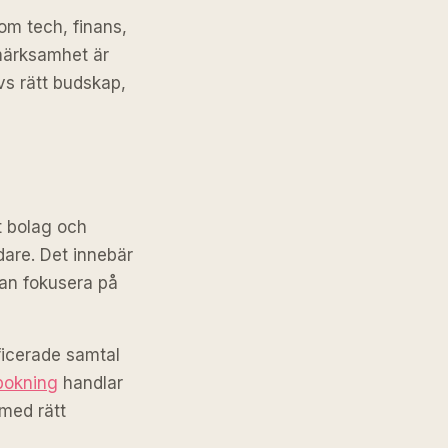
om tech, finans,
pmärksamhet är
vs rätt budskap,
t bolag och
idare. Det innebär
kan fokusera på
ficerade samtal
bokning
handlar
med rätt