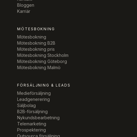
Bloggen
Karriär
MÖTESBOKNING
Mötesbokning
Mötesbokning B2B
Mötesbokning pris
Mötesbokning Stockholm
Mötesbokning Göteborg
Mötesbokning Malmö
FÖRSÄLJNING & LEADS
Medieförsäljning
Leadgenerering
Säljbolag
B2B-försäljning
Nykundsbearbetning
Telemarketing
Prospektering
Outsourca försäljning