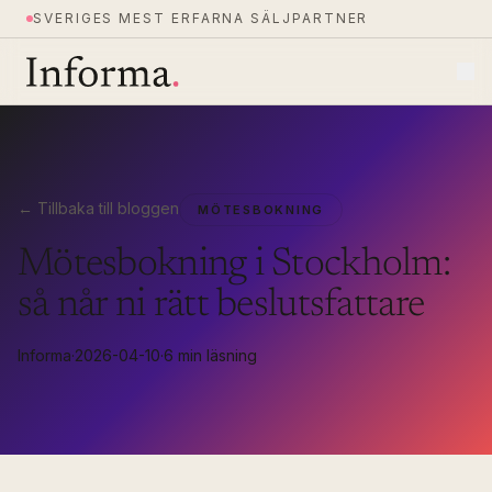
SVERIGES MEST ERFARNA SÄLJPARTNER
← Tillbaka till bloggen
MÖTESBOKNING
Mötesbokning i Stockholm:
så når ni rätt beslutsfattare
Informa
·
2026-04-10
·
6 min läsning