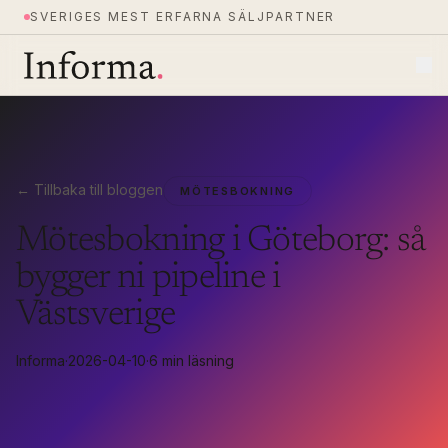
SVERIGES MEST ERFARNA SÄLJPARTNER
← Tillbaka till bloggen
MÖTESBOKNING
Mötesbokning i Göteborg: så
bygger ni pipeline i
Västsverige
Informa
·
2026-04-10
·
6 min läsning