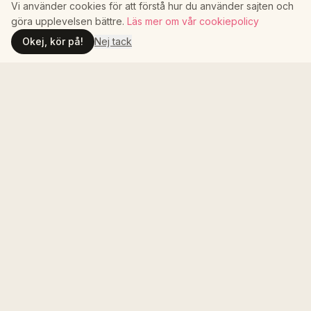
Vi använder cookies för att förstå hur du använder sajten och
göra upplevelsen bättre.
Läs mer om vår cookiepolicy
05
Okej, kör på!
Nej tack
Uppföljning och rapportering
Vill du veta mer om hur vi kan
hjälpa er?
Boka ett kort samtal. Det tar 15 minuter.
Boka ett kort samtal