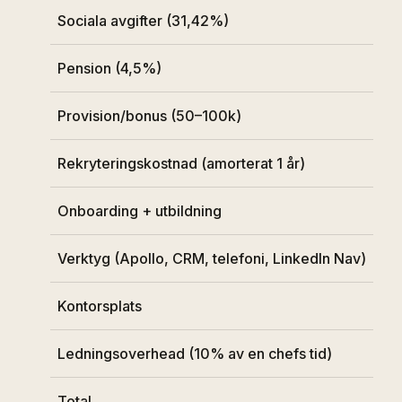
Sociala avgifter (31,42%)
1
Pension (4,5%)
1
Provision/bonus (50–100k)
7
Rekryteringskostnad (amorterat 1 år)
3
Onboarding + utbildning
3
Verktyg (Apollo, CRM, telefoni, LinkedIn Nav)
3
Kontorsplats
2
Ledningsoverhead (10% av en chefs tid)
6
Total
8