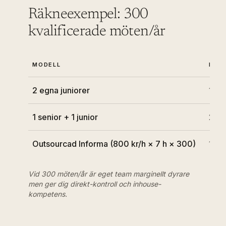
Räkneexempel: 300
kvalificerade möten/år
MODELL
KOS
2 egna juniorer
1 65
1 senior + 1 junior
2 02
Outsourcad Informa (800 kr/h × 7 h × 300)
1 68
Vid 300 möten/år är eget team marginellt dyrare
men ger dig direkt-kontroll och inhouse-
kompetens.