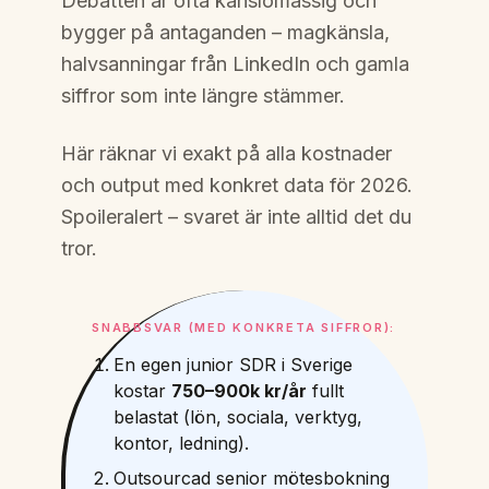
Debatten är ofta känslomässig och
bygger på antaganden – magkänsla,
halvsanningar från LinkedIn och gamla
siffror som inte längre stämmer.
Här räknar vi exakt på alla kostnader
och output med konkret data för 2026.
Spoileralert – svaret är inte alltid det du
tror.
SNABBSVAR (MED KONKRETA SIFFROR):
En egen junior SDR i Sverige
kostar
750–900k kr/år
fullt
belastat (lön, sociala, verktyg,
kontor, ledning).
Outsourcad senior mötesbokning