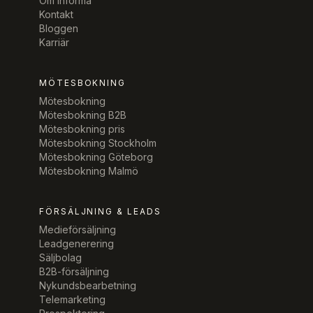
Om Informa
Kontakt
Bloggen
Karriär
MÖTESBOKNING
Mötesbokning
Mötesbokning B2B
Mötesbokning pris
Mötesbokning Stockholm
Mötesbokning Göteborg
Mötesbokning Malmö
FÖRSÄLJNING & LEADS
Medieförsäljning
Leadgenerering
Säljbolag
B2B-försäljning
Nykundsbearbetning
Telemarketing